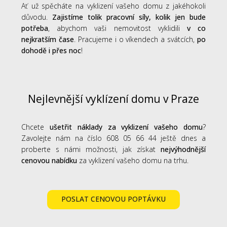
Ať už spěcháte na vyklizení vašeho domu z jakéhokoli
důvodu.
Zajistíme tolik pracovní síly, kolik jen bude
potřeba
, abychom vaši nemovitost vyklidili
v co
nejkratším čase
. Pracujeme i o víkendech a svátcích,
po
dohodě i přes noc
!
Nejlevnější vyklízení domu v Praze
Chcete
ušetřit náklady za vyklizení vašeho domu
?
Zavolejte nám na číslo 608 05 66 44 ještě dnes a
proberte s námi možnosti, jak získat
nejvýhodnější
cenovou nabídku
za vyklizení vašeho domu na trhu.
POSLAT CENOVOU POPTÁVKU