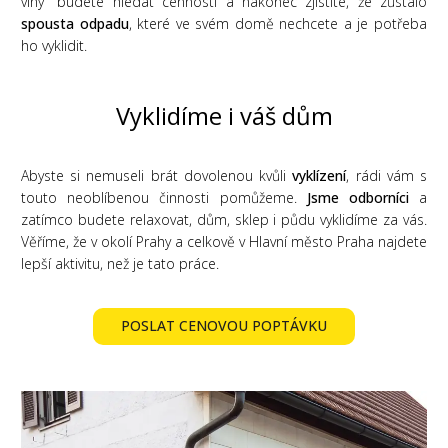
vlny" budete hledat cennosti a nakonec zjistíte, že zůstalo
spousta odpadu
, které ve svém domě nechcete a je potřeba
ho vyklidit.
Vyklidíme i váš dům
Abyste si nemuseli brát dovolenou kvůli
vyklízení
, rádi vám s
touto neoblíbenou činnosti pomůžeme.
Jsme odborníci
a
zatímco budete relaxovat, dům, sklep i půdu vyklidíme za vás.
Věříme, že v okolí Prahy a celkově v Hlavní město Praha najdete
lepší aktivitu, než je tato práce.
POSLAT CENOVOU POPTÁVKU