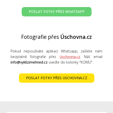
POSLAT FOTKY PŘES WHATSAPP
Fotografie přes
Úschovna.cz
Pokud nepoužíváte aplikaci Whatsapp, zašlete nám
bezplatně fotografie přes
Uschovna.cz
. Náš email
info@vyklizimehned.cz
uveďte do kolonky "KOMU".
POSLAT FOTKY PŘES USCHOVNA.CZ