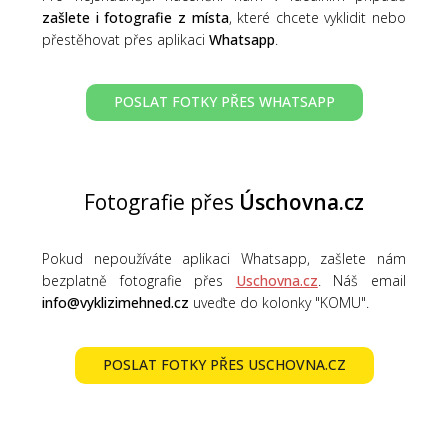
zašlete i fotografie z místa
, které chcete vyklidit nebo
přestěhovat přes aplikaci
Whatsapp
.
POSLAT FOTKY PŘES WHATSAPP
Fotografie přes
Úschovna.cz
Pokud nepoužíváte aplikaci Whatsapp, zašlete nám
bezplatně fotografie přes
Uschovna.cz
. Náš email
info@vyklizimehned.cz
uveďte do kolonky "KOMU".
POSLAT FOTKY PŘES USCHOVNA.CZ