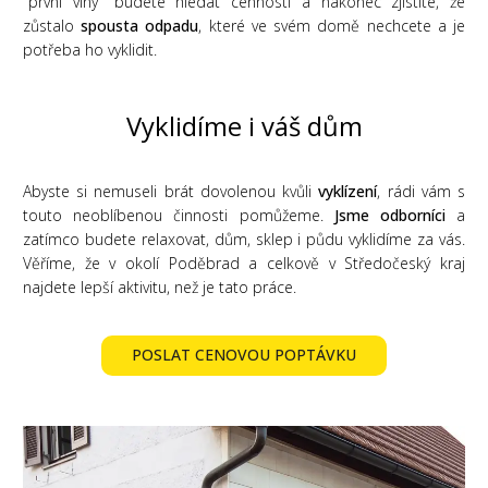
"první vlny" budete hledat cennosti a nakonec zjistíte, že
zůstalo
spousta odpadu
, které ve svém domě nechcete a je
potřeba ho vyklidit.
Vyklidíme i váš dům
Abyste si nemuseli brát dovolenou kvůli
vyklízení
, rádi vám s
touto neoblíbenou činnosti pomůžeme.
Jsme odborníci
a
zatímco budete relaxovat, dům, sklep i půdu vyklidíme za vás.
Věříme, že v okolí Poděbrad a celkově v Středočeský kraj
najdete lepší aktivitu, než je tato práce.
POSLAT CENOVOU POPTÁVKU