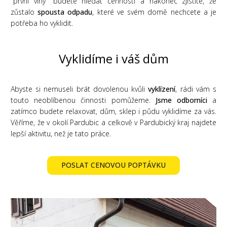
"první vlny" budete hledat cennosti a nakonec zjistíte, že
zůstalo
spousta odpadu
, které ve svém domě nechcete a je
potřeba ho vyklidit.
Vyklidíme i váš dům
Abyste si nemuseli brát dovolenou kvůli
vyklízení
, rádi vám s
touto neoblíbenou činnosti pomůžeme.
Jsme odborníci
a
zatímco budete relaxovat, dům, sklep i půdu vyklidíme za vás.
Věříme, že v okolí Pardubic a celkově v Pardubický kraj najdete
lepší aktivitu, než je tato práce.
POSLAT CENOVOU POPTÁVKU