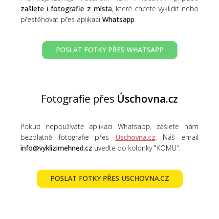
zašlete i fotografie z místa
, které chcete vyklidit nebo
přestěhovat přes aplikaci
Whatsapp
.
POSLAT FOTKY PŘES WHATSAPP
Fotografie přes
Úschovna.cz
Pokud nepoužíváte aplikaci Whatsapp, zašlete nám
bezplatně fotografie přes
Uschovna.cz
. Náš email
info@vyklizimehned.cz
uveďte do kolonky "KOMU".
POSLAT FOTKY PŘES USCHOVNA.CZ