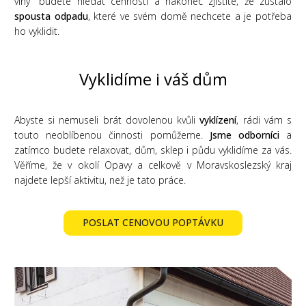
vlny" budete hledat cennosti a nakonec zjistíte, že zůstalo
spousta odpadu
, které ve svém domě nechcete a je potřeba
ho vyklidit.
Vyklidíme i váš dům
Abyste si nemuseli brát dovolenou kvůli
vyklízení
, rádi vám s
touto neoblíbenou činnosti pomůžeme.
Jsme odborníci
a
zatímco budete relaxovat, dům, sklep i půdu vyklidíme za vás.
Věříme, že v okolí Opavy a celkově v Moravskoslezský kraj
najdete lepší aktivitu, než je tato práce.
POSLAT CENOVOU POPTÁVKU