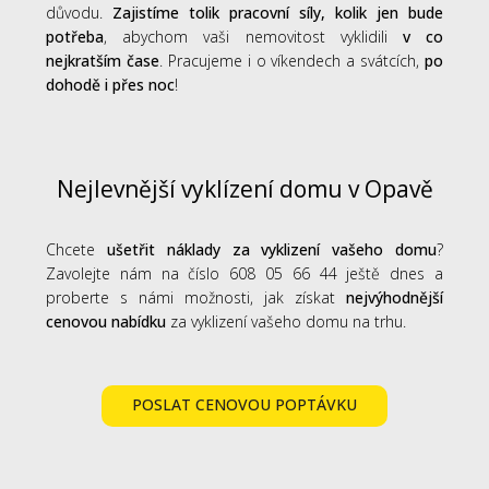
důvodu.
Zajistíme tolik pracovní síly, kolik jen bude
potřeba
, abychom vaši nemovitost vyklidili
v co
nejkratším čase
. Pracujeme i o víkendech a svátcích,
po
dohodě i přes noc
!
Nejlevnější vyklízení domu v Opavě
Chcete
ušetřit náklady za vyklizení vašeho domu
?
Zavolejte nám na číslo 608 05 66 44 ještě dnes a
proberte s námi možnosti, jak získat
nejvýhodnější
cenovou nabídku
za vyklizení vašeho domu na trhu.
POSLAT CENOVOU POPTÁVKU