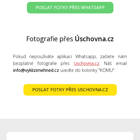
POSLAT FOTKY PŘES WHATSAPP
Fotografie přes
Úschovna.cz
Pokud nepoužíváte aplikaci Whatsapp, zašlete nám
bezplatně fotografie přes
Uschovna.cz
. Náš email
info@vyklizimehned.cz
uveďte do kolonky "KOMU".
POSLAT FOTKY PŘES USCHOVNA.CZ