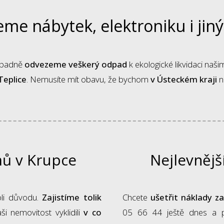
me nábytek, elektroniku i jin
řípadně
odvezeme veškerý odpad
k ekologické likvidaci na
Teplice
. Nemusíte mít obavu, že bychom
v Ústeckém kraji
n
mů v Krupce
Nejlevnějš
oli důvodu.
Zajistíme tolik
Chcete
ušetřit náklady z
i nemovitost vyklidili
v co
05 66 44 ještě dnes a p