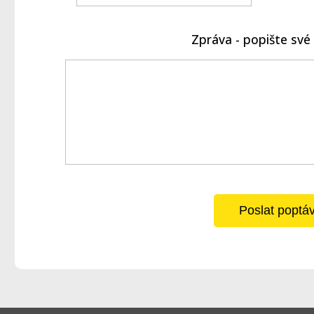
Zpráva - popište sv
Poslat poptá