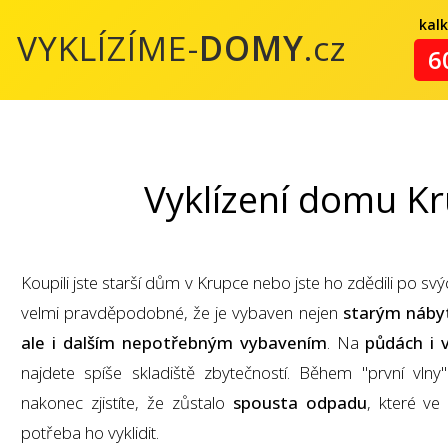
kal
VYKLÍZÍME-
DOMY
.cz
6
Vyklízení domu K
Koupili jste starší dům v Krupce nebo jste ho zdědili po svýc
velmi pravděpodobné, že je vybaven nejen
starým nábyt
ale i dalším nepotřebným vybavením
. Na
půdách i 
najdete spíše skladiště zbytečností. Během "první vlny
nakonec zjistíte, že zůstalo
spousta odpadu
, které v
potřeba ho vyklidit.