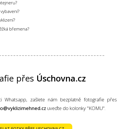
ntejneru?
vybavení?
klizení?
ěžká břemena?
afie přes
Úschovna.cz
ci Whatsapp, zašlete nám bezplatně fotografie přes
fo@vyklizimehned.cz
uveďte do kolonky "KOMU".
SLAT FOTKY PŘES USCHOVNA.CZ