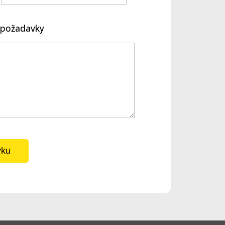
é požadavky
vku