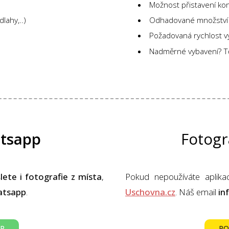
Možnost přistavení ko
lahy,..)
Odhadované množství 
Požadovaná rychlost vy
Nadměrné vybavení? T
tsapp
Fotogr
lete i fotografie z místa
,
Pokud nepoužíváte aplika
tsapp
.
Uschovna.cz
. Náš email
in
PP
PO