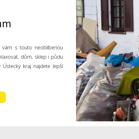
dům
i vám s touto neoblíbenou
laxovat, dům, sklep i půdu
 Ústecký kraj najdete lepší