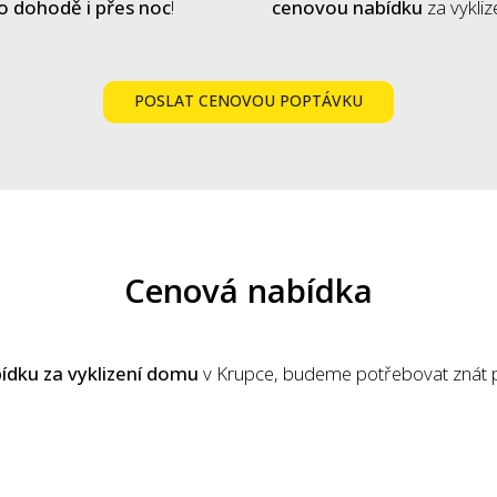
o dohodě i přes noc
!
cenovou nabídku
za vykli
POSLAT CENOVOU POPTÁVKU
Cenová nabídka
ídku za vyklizení domu
v Krupce, budeme potřebovat znát 