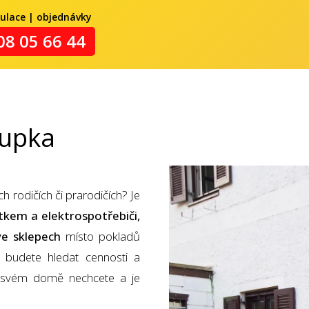
kulace | objednávky
08 05 66 44
rupka
h rodičích či prarodičích? Je
kem a elektrospotřebiči,
ve sklepech
místo pokladů
" budete hledat cennosti a
e svém domě nechcete a je