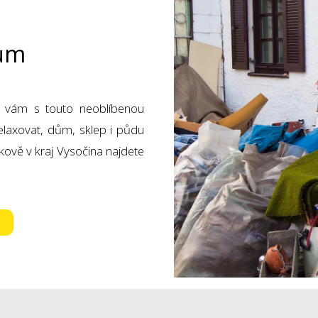
dům
i vám s touto neoblíbenou
laxovat, dům, sklep i půdu
lkově v kraj Vysočina najdete