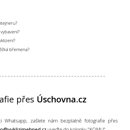
ntejneru?
vybavení?
klizení?
ěžká břemena?
afie přes
Úschovna.cz
ci Whatsapp, zašlete nám bezplatně fotografie přes
fo@vyklizimehned.cz
uveďte do kolonky "KOMU".