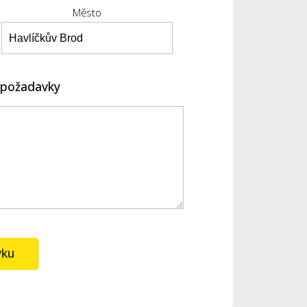
Město
é požadavky
vku