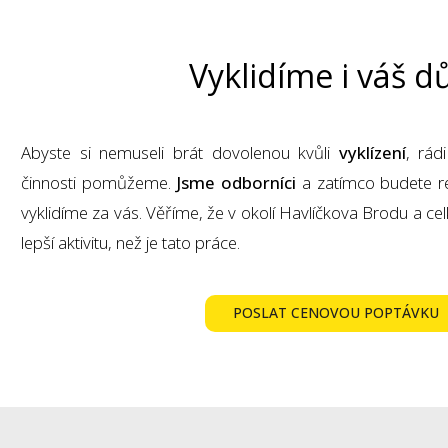
Vyklidíme i váš 
Abyste si nemuseli brát dovolenou kvůli
vyklízení
, rád
činnosti pomůžeme.
Jsme odborníci
a zatímco budete re
vyklidíme za vás. Věříme, že v okolí Havlíčkova Brodu a ce
lepší aktivitu, než je tato práce.
POSLAT CENOVOU POPTÁVKU