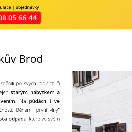
kulace | objednávky
08 05 66 44
čkův Brod
zdědili po svých rodičích či
nejen
starým nábytkem a
avením
. Na
půdách i ve
ností. Během "první vlny"
sta odpadu
, které ve svém