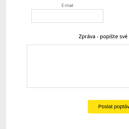
E-mail
Zpráva - popište sv
Poslat poptá