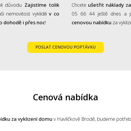
oli důvodu.
Zajistíme tolik
Chcete
ušetřit náklady z
i nemovitost vyklidili
v co
05 66 44 ještě dnes a p
o dohodě i přes noc
!
cenovou nabídku
za vykli
POSLAT CENOVOU POPTÁVKU
Cenová nabídka
ídku za vyklizení domu
v Havlíčkově Brodě, budeme potřeb