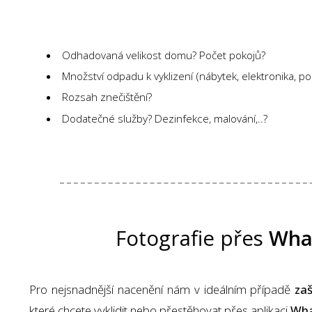
Odhadovaná velikost domu? Počet pokojů?
Množství odpadu k vyklizení (nábytek, elektronika, pod
Rozsah znečištění?
Dodatečné služby? Dezinfekce, malování,..?
Fotografie přes
Wha
Pro nejsnadnější nacenění nám v ideálním případě
zaš
které chcete vyklidit nebo přestěhovat přes aplikaci
Wha