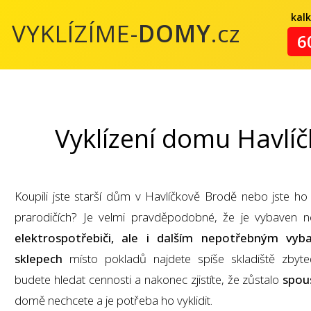
kal
VYKLÍZÍME-
DOMY
.cz
6
Vyklízení domu Havlí
Koupili jste starší dům v Havlíčkově Brodě nebo jste ho 
prarodičích? Je velmi pravděpodobné, že je vybaven 
elektrospotřebiči, ale i dalším nepotřebným vyb
sklepech
místo pokladů najdete spíše skladiště zbyteč
budete hledat cennosti a nakonec zjistíte, že zůstalo
spou
domě nechcete a je potřeba ho vyklidit.