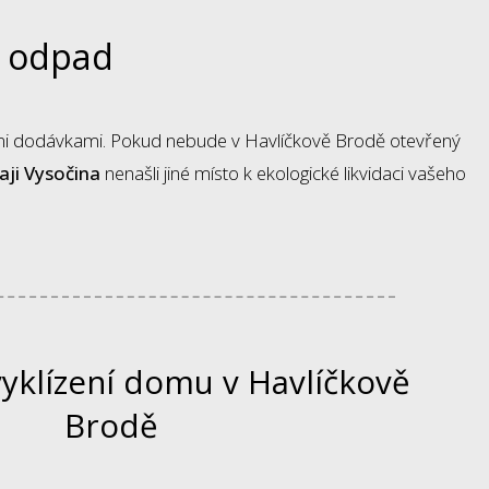
ý odpad
šimi dodávkami. Pokud nebude v Havlíčkově Brodě otevřený
raji Vysočina
nenašli jiné místo k ekologické likvidaci vašeho
vyklízení domu v Havlíčkově
Brodě