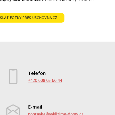
SLAT FOTKY PŘES USCHOVNA.CZ
Telefon
+420 608 05 66 44
E-mail
poptavka@vyklizime-domy.cz