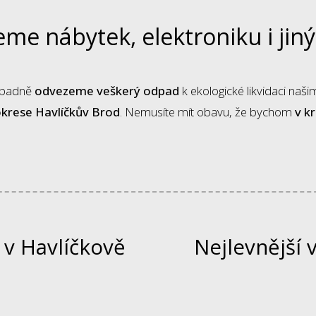
me nábytek, elektroniku i jin
řípadně
odvezeme veškerý odpad
k ekologické likvidaci na
okrese Havlíčkův Brod
. Nemusíte mít obavu, že bychom
v k
 v Havlíčkově
Nejlevnější 