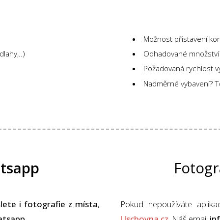
Možnost přistavení ko
lahy,..)
Odhadované množství 
Požadovaná rychlost vy
Nadměrné vybavení? T
tsapp
Fotogr
lete i fotografie z místa
,
Pokud nepoužíváte aplika
tsapp
.
Uschovna.cz
. Náš email
in